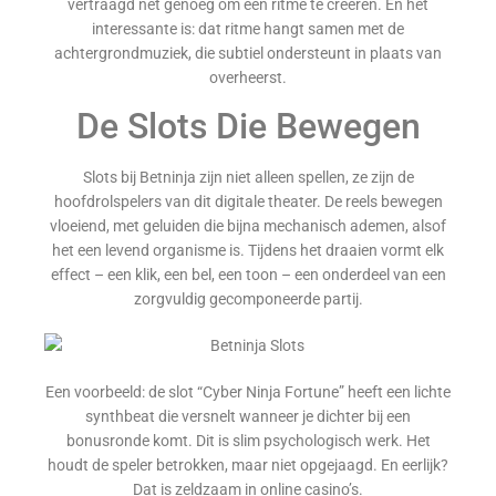
vertraagd net genoeg om een ritme te creëren. En het
interessante is: dat ritme hangt samen met de
achtergrondmuziek, die subtiel ondersteunt in plaats van
overheerst.
De Slots Die Bewegen
Slots bij Betninja zijn niet alleen spellen, ze zijn de
hoofdrolspelers van dit digitale theater. De reels bewegen
vloeiend, met geluiden die bijna mechanisch ademen, alsof
het een levend organisme is. Tijdens het draaien vormt elk
effect – een klik, een bel, een toon – een onderdeel van een
zorgvuldig gecomponeerde partij.
Een voorbeeld: de slot “Cyber Ninja Fortune” heeft een lichte
synthbeat die versnelt wanneer je dichter bij een
bonusronde komt. Dit is slim psychologisch werk. Het
houdt de speler betrokken, maar niet opgejaagd. En eerlijk?
Dat is zeldzaam in online casino’s.