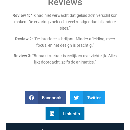
Reviews
Review 1:
“Ik had niet verwacht dat geluid zo’n verschil kon
maken. De ervaring voelt echt veel rustiger dan bij andere
sites.”
Review 2:
“De interface is briljant. Minder afleiding, meer
focus, en het design is prachtig.”
Review 3:
“Bonusstructuur is eerlijk en overzichtelijk. Alles
lijkt doordacht, zelfs de animaties.”
Facebook
Twitter
LinkedIn