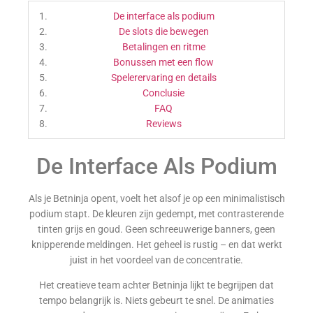
De interface als podium
De slots die bewegen
Betalingen en ritme
Bonussen met een flow
Spelerervaring en details
Conclusie
FAQ
Reviews
De Interface Als Podium
Als je Betninja opent, voelt het alsof je op een minimalistisch
podium stapt. De kleuren zijn gedempt, met contrasterende
tinten grijs en goud. Geen schreeuwerige banners, geen
knipperende meldingen. Het geheel is rustig – en dat werkt
juist in het voordeel van de concentratie.
Het creatieve team achter Betninja lijkt te begrijpen dat
tempo belangrijk is. Niets gebeurt te snel. De animaties