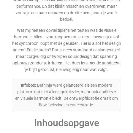
performance. En dat klinkt misschien overdreven, maar
zodra je een paar minuten op de site bent, snap je wat ik
bedoel.
Wat mij meteen opviel tijdens het testen was de visuele
harmonie. Alles – van knoppen tot letters – beweegt alsof
het synchroon loopt met de geluiden. Het is alsof het design
ademt. En die audio? Dat is geen standaard casinogetinkel,
maar zorgvuldig ontworpen sounddesign dat spanning
opbouwt zonder te irriteren. Het doet iets met de aandacht;
je blijft gefocust, nieuwsgierig naar wat volgt.
Infobox:
Betninja werd gelanceerd als een modern
platform dat niet alleen gokplezier, maar ook auditieve
en visuele harmonie biedt. De ontwerpfilosofie draait om
flow, beleving en concentratie.
Inhoudsopgave