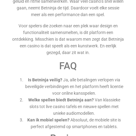
geluid en ritme samenwerken. Waar veel casino’s snel willen
gaan, neemt Betninja de tijd. Daardoor voelt elke sessie
meer als een performance dan een spel.
Voor spelers die zoeken naar een plek waar design en
functionaliteit samensmelten, is dit platform een
ontdekking. Misschien is dat waarom men zegt dat Betninja
een casino is dat speelt als een kunstwerk. En eerlijk
gezegd, daar zit wat in.
FAQ
Is Betninja veilig?
Ja, alle betalingen verlopen via
beveiligde verbindingen en het platform heeft licentie
voor online kansspelen.
Welke spellen biedt Betninja aan?
Van klassieke
slots tot live casino tafels en nieuwe spellen met
unieke audiomodellen.
Kan ik mobiel spelen?
Absoluut, de mobiele site is
perfect afgestemd op smartphones en tablets.