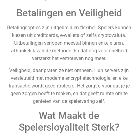
Betalingen en Veiligheid
Betalingsopties zijn uitgebreid en flexibel. Spelers kunnen
kiezen uit creditcards, e-wallets of zelfs cryptovaluta.
Uitbetalingen verlopen meestal binnen enkele uren,
afhankelijk van de methode. En dat oog voor snelheid
versterkt het vertrouwen nog meer.
Veiligheid, daar praten ze niet omheen. Hun servers zijn
versleuteld met moderne encryptietechnologie, en elke
transactie wordt gecontroleerd. Het zorgt ervoor dat je je
geen zorgen hoeft te maken, en dat geeft ruimte om te
genieten van de spelervaring zelf.
Wat Maakt de
Spelersloyaliteit Sterk?