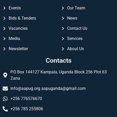
Events
Our Team
Bids & Tenders
News
Vacancies
Contact Us
Media
Services
Newsletter
About Us
Contacts
P.O Box 144127 Kampala, Uganda Block 256 Plot 63
Zana
info@aapug.org
aapuganda@gmail.com
+256 776576670
+256 785 255806