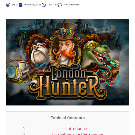
aapug
March 26, 2026
11:31 am
No Comments
Table of Contents
Introductie
Het Verhaal van Vertrouwen